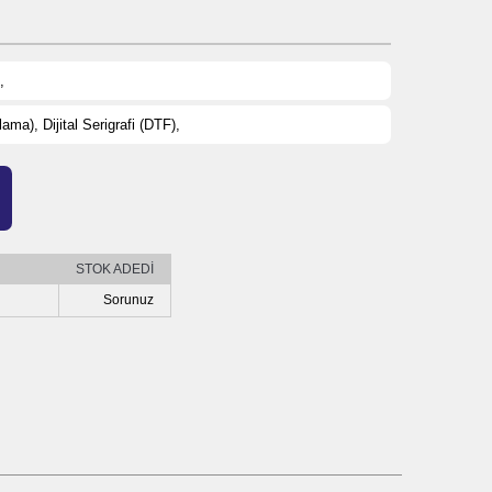
,
ma), Dijital Serigrafi (DTF),
STOK ADEDİ
Sorunuz