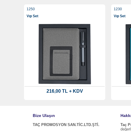
1250
1230
Vıp Set
Vıp Set
216,00 TL + KDV
Bize Ulaşın
Hakk
TAÇ PROMOSYON SAN.TİC.LTD.ŞTİ.
Taç 
değerl