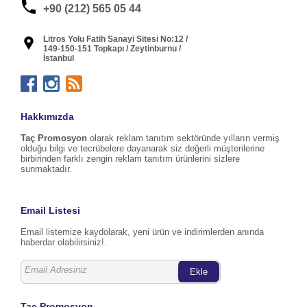
+90 (212) 565 05 44
Litros Yolu Fatih Sanayi Sitesi No:12 /
149-150-151 Topkapı / Zeytinburnu /
İstanbul
Hakkımızda
Taç Promosyon
olarak reklam tanıtım sektöründe yılların vermiş
olduğu bilgi ve tecrübelere dayanarak siz değerli müşterilerine
birbirinden farklı zengin reklam tanıtım ürünlerini sizlere
sunmaktadır.
Email Listesi
Email listemize kaydolarak, yeni ürün ve indirimlerden anında
haberdar olabilirsiniz!.
Ekle
Taç Promosyon