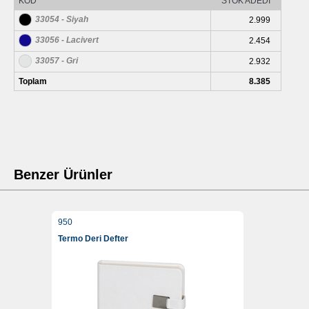
KOD
STOK ADEDİ
33054 - Siyah
2.999
33056 - Lacivert
2.454
33057 - Gri
2.932
Toplam
8.385
Benzer Ürünler
950
Termo Deri Defter