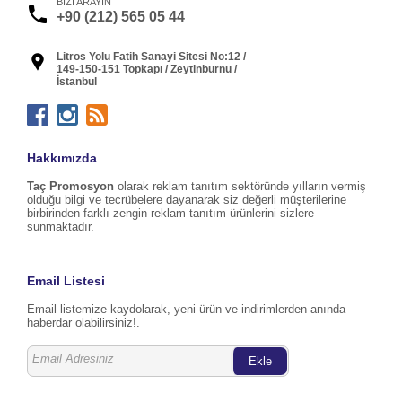
BİZİ ARAYIN
+90 (212) 565 05 44
Litros Yolu Fatih Sanayi Sitesi No:12 /
149-150-151 Topkapı / Zeytinburnu /
İstanbul
Hakkımızda
Taç Promosyon
olarak reklam tanıtım sektöründe yılların vermiş
olduğu bilgi ve tecrübelere dayanarak siz değerli müşterilerine
birbirinden farklı zengin reklam tanıtım ürünlerini sizlere
sunmaktadır.
Email Listesi
Email listemize kaydolarak, yeni ürün ve indirimlerden anında
haberdar olabilirsiniz!.
Ekle