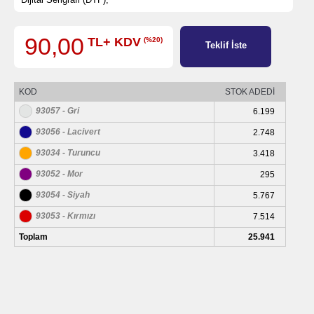
90,00
TL+ KDV
(%20)
Teklif İste
KOD
STOK ADEDİ
93057 - Gri
6.199
93056 - Lacivert
2.748
93034 - Turuncu
3.418
93052 - Mor
295
93054 - Siyah
5.767
93053 - Kırmızı
7.514
Toplam
25.941