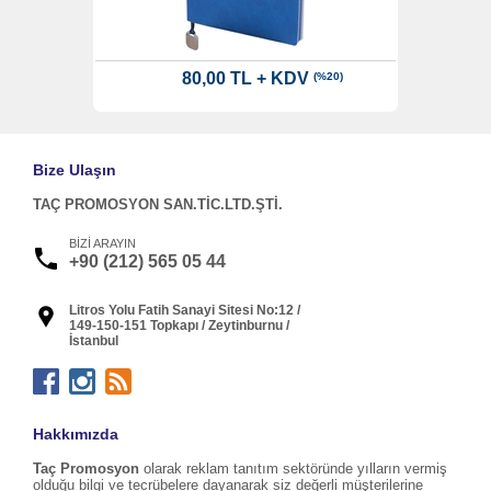
80,00 TL + KDV
(%20)
Bize Ulaşın
TAÇ PROMOSYON SAN.TİC.LTD.ŞTİ.
BİZİ ARAYIN
+90 (212) 565 05 44
Litros Yolu Fatih Sanayi Sitesi No:12 /
149-150-151 Topkapı / Zeytinburnu /
İstanbul
Hakkımızda
Taç Promosyon
olarak reklam tanıtım sektöründe yılların vermiş
olduğu bilgi ve tecrübelere dayanarak siz değerli müşterilerine