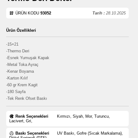
ÜRÜN KODU
93052
Tarih :
28.10.2025
Ürün Özellikleri
-15×21
-Thermo Deri
-Esnek Yumuşak Kapak
-Metal Toka Ayraç
-Kenar Boyama
-Karton Kılıf
-60 gr Krem Kagit
-180 Sayfa
-Tek Renk Ofset Baskı
Renk Seçenekleri
Kırmızı, Siyah, Mor, Turuncu,
Lacivert, Gri,
Baskı Seçenekleri
UV Baskı, Gofre (Sıcak Markalama),
Dijital Serigrafi (DTF),