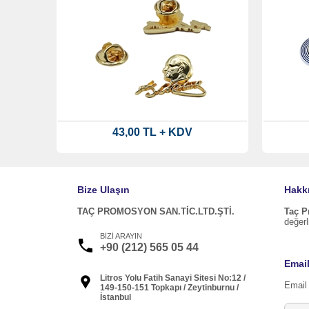
43,00 TL + KDV
Bize Ulaşın
Hakk
TAÇ PROMOSYON SAN.TİC.LTD.ŞTİ.
Taç 
değerl
BİZİ ARAYIN
+90 (212) 565 05 44
Email
Litros Yolu Fatih Sanayi Sitesi No:12 /
Email 
149-150-151 Topkapı / Zeytinburnu /
İstanbul