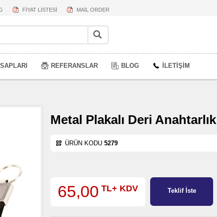
G
FİYAT LİSTESİ
MAİL ORDER
SAPLARI
REFERANSLAR
BLOG
İLETİŞİM
Metal Plakalı Deri Anahtarlık
ÜRÜN KODU
5279
65,00
TL+ KDV
Teklif İste